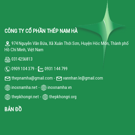
CÔNG TY CỔ PHẦN THÉP NAM HÀ
974 Nguyễn Văn Bứa, Xã Xuân Thới Sơn, Huyện Hóc Môn, Thành phố
Hồ Chí Minh, Việt Nam
0314256813
0909 104 379 -
0931 144 799
thepnamha@gmail.com -
vannhan.le@gmail.com
inoxnamha.net
-
inoxnamha.vn
thepkhongri.net
-
thepkhongri.org
BẢN ĐỒ