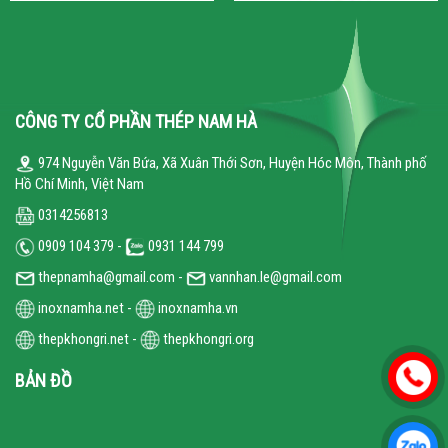
CÔNG TY CỔ PHẦN THÉP NAM HÀ
974 Nguyễn Văn Bứa, Xã Xuân Thới Sơn, Huyện Hóc Môn, Thành phố
Hồ Chí Minh, Việt Nam
0314256813
0909 104 379 -
0931 144 799
thepnamha@gmail.com -
vannhan.le@gmail.com
inoxnamha.net
-
inoxnamha.vn
thepkhongri.net
-
thepkhongri.org
BẢN ĐỒ